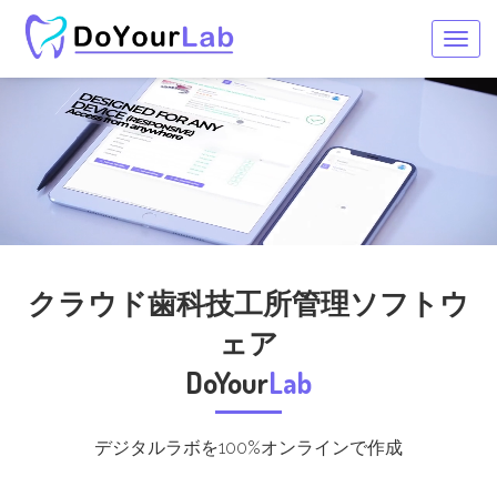
Togg
navig
クラウド歯科技工所管理ソフトウ
ェア
DoYour
Lab
デジタルラボを100%オンラインで作成