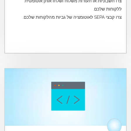
צרו חשבוניות או תעודות משלוח ושלחו אותן אוטומטית
צרו קבצי SEPA לאוטומציה של גביות מהלקוחות שלכם.