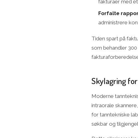
fakturaer med ett
Forfalte rappo
administrere kon
Tiden spart på fakt
som behandler 300 
fakturaforberedelse
Skylagring for 
Moderne tannteknisk
intraorale skannere
for tanntekniske labo
søkbar og tilgjengel