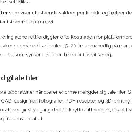
 enkelt klikk.
rter
som viser utestående saldoer per klinikk, og hjelper d
tantstrømmen proaktivt.
urering alene rettferdiggjør ofte kostnaden for plattformen
saker per måned kan bruke 15–20 timer månedlig på manue
 — tid som synker til nær null med automatisering.
digitale filer
e laboratorier håndterer enorme mengder digitale filer: S
, CAD-designfiler, fotografier, PDF-resepter og 3D-printing
ratorier gir skylagring direkte knyttet til hver sak, slik at hve
ig fra enhver enhet.