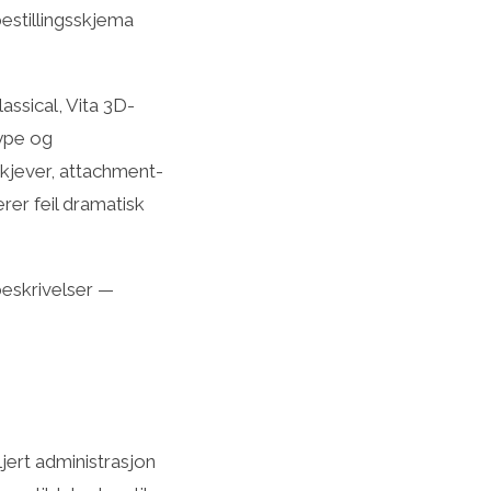
bestillingsskjema
assical, Vita 3D-
type og
l kjever, attachment-
rer feil dramatisk
beskrivelser —
jert administrasjon