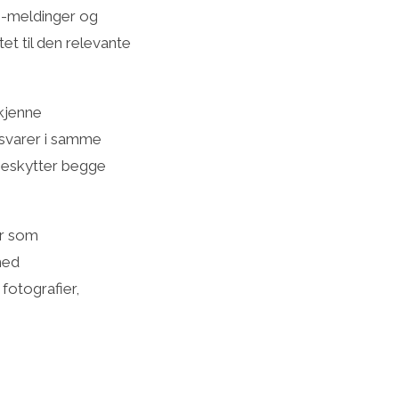
p-meldinger og
et til den relevante
dkjenne
 svarer i samme
beskytter begge
er som
med
 fotografier,