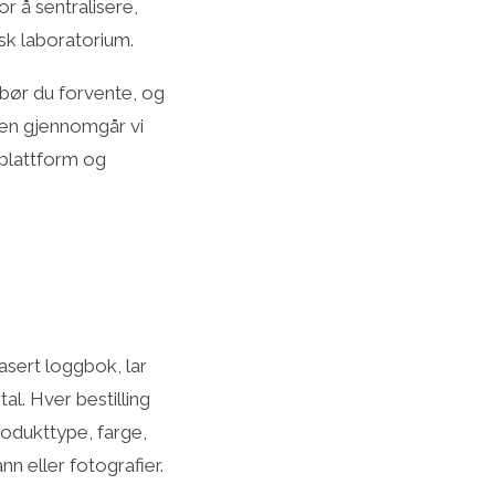
r å sentralisere,
sk laboratorium.
bør du forvente, og
len gjennomgår vi
eplattform og
asert loggbok, lar
al. Hver bestilling
odukttype, farge,
nn eller fotografier.