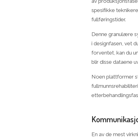
av produksjonsfaser
spesifikke teknikere
fullføringstider.
Denne granulære syn
i designfasen, vet d
forventet, kan du u
blir disse dataene u
Noen plattformer st
fullmunnsrehabilite
etterbehandlingsfas
Kommunikasjon
En av de mest virkn