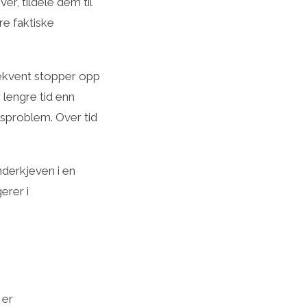
r, tildele dem til
re faktiske
sekvent stopper opp
 lengre tid enn
lsproblem. Over tid
nderkjeven i en
erer i
 er