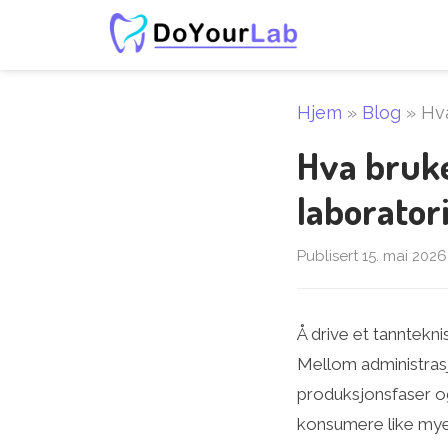
Hjem
»
Blog
»
Hva
Hva bruk
laborator
Publisert 15. mai 2026
Å drive et tanntekn
Mellom administrasjo
produksjonsfaser og
konsumere like mye 