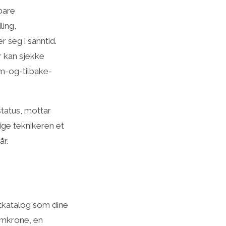
bare
ling,
 seg i sanntid.
r kan sjekke
em-og-tilbake-
status, mottar
lige teknikeren et
år.
ktkatalog som dine
iumkrone, en