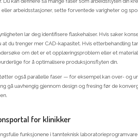
. Du kan definere så mange faser som arbeidsflyten din kreve
 eller arbeidsstasjoner, sette forventede varigheter og spo
ligheten lar deg identifisere flaskehalser. Hvis saker kon
u at du trenger mer CAD-kapasitet. Hvis etterbehandling tar
ndersøke om det er et opplæringsproblem eller et materia
vurderlige for å optimalisere produksjonsflyten din.
øtter også parallelle faser — for eksempel kan over- og u
ring gå uavhengig gjennom design og fresing før de konverg
en.
sportal for klinikker
ingsfulle funksjonene i tannteknisk laboratorieprogramvare