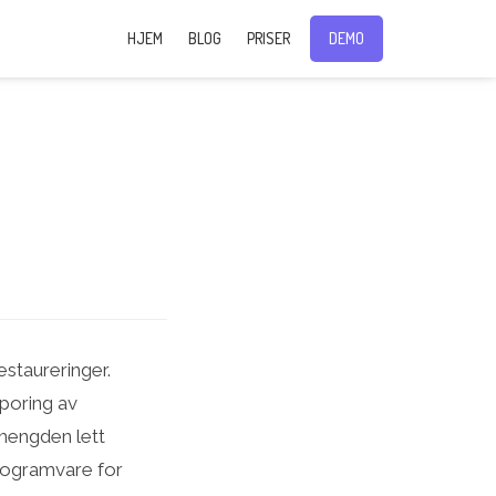
HJEM
BLOG
PRISER
DEMO
estaureringer.
sporing av
smengden lett
programvare for