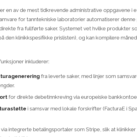
 er en av de mest tidkrevende administrative oppgavene i e
ramvare for tanntekniske laboratorier automatiserer denne
irekte fra fullførte saker. Systemet vet hvilke produkter som
 på den klinikkspesifikke prislisten), og kan kompilere måned
funksjoner inkluderer:
kturagenerering
fra leverte saker, med linjer som samsvar
ngder.
ort
for direkte debetinnkreving via europeiske bankkontoer
turastøtte
i samsvar med lokale forskrifter (FacturaE i S
via integrerte betalingsportaler som Stripe, slik at klinikke