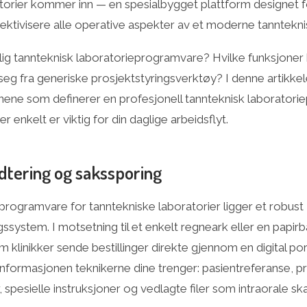
torier kommer inn — en spesialbygget plattform designet fo
ektivisere alle operative aspekter av et moderne tanntekni
ig tannteknisk laboratorieprogramvare? Hvilke funksjoner 
 seg fra generiske prosjektstyringsverktøy? I denne artikke
onene som definerer en profesjonell tannteknisk laboratori
r enkelt er viktig for din daglige arbeidsflyt.
dtering og sakssporing
 programvare for tanntekniske laboratorier ligger et robust
gssystem. I motsetning til et enkelt regneark eller en papirb
m klinikker sende bestillinger direkte gjennom en digital port
formasjonen teknikerne dine trenger: pasientreferanse, pr
 spesielle instruksjoner og vedlagte filer som intraorale ska