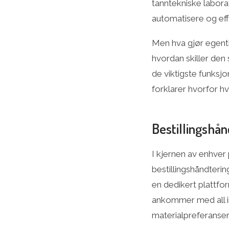
tanntekniske labora
automatisere og eff
Men hva gjør egentl
hvordan skiller den
de viktigste funksj
forklarer hvorfor hve
Bestillingshån
I kjernen av enhver
bestillingshåndterin
en dedikert plattfor
ankommer med all in
materialpreferanser,