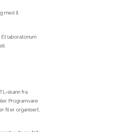
eg med å
. Et laboratorium
ll
TL-skann fra
filer. Programvare
r fil er organisert,