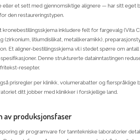
 eller et sett med gjennomsiktige alignere — har sitt eget 
 for den restaureringstypen.
kronebestillingsskjema inkludere felt for fargevalg (Vita Cl
g (zirkonium, litiumdisilikat, metallkeramikk), preparasjons
n. Et aligner-bestillingsskjema vil i stedet spørre om antal
spesifikasjoner. Denne strukturerte datainntastingen reduse
ritekst-resepter.
gså prisregler per klinikk, volumerabatter og flerspråklige 
atoriet ditt jobber med klinikker i forskjellige land.
n av produksjonsfaser
sporing gir programvare for tanntekniske laboratorier detal