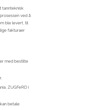
t tannteknisk
 prosessen ved å
 ble levert, til
lige fakturaer
er med bestilte
.
pania, ZUGFeRD i
r kan betale