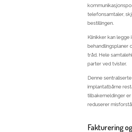
kommunikasjonsporta
telefonsamtaler, sk
bestillingen.
Klinikker kan legge
behandlingsplaner o
tråd. Hele samtale
parter ved tvister.
Denne sentraliserte
implantatbårne resta
tilbakemeldinger er v
reduserer misforstå
Fakturering o