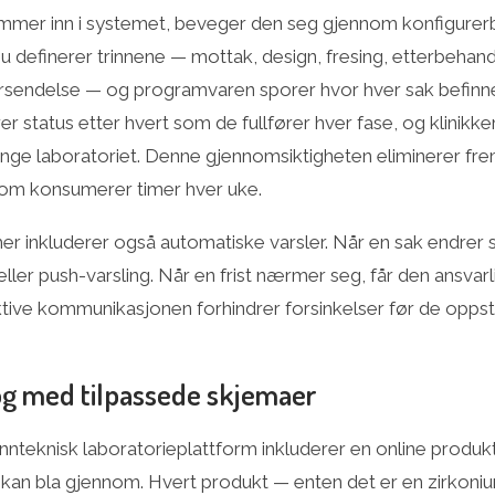
kommer inn i systemet, beveger den seg gjennom konfigurer
u definerer trinnene — mottak, design, fresing, etterbehand
forsendelse — og programvaren sporer hvor hver sak befinner
 status etter hvert som de fullfører hver fase, og klinikke
ringe laboratoriet. Denne gjennomsiktigheten eliminerer fr
om konsumerer timer hver uke.
er inkluderer også automatiske varsler. Når en sak endrer 
eller push-varsling. Når en frist nærmer seg, får den ansvar
tive kommunikasjonen forhindrer forsinkelser før de oppst
g med tilpassede skjemaer
nnteknisk laboratorieplattform inkluderer en online produ
er kan bla gjennom. Hvert produkt — enten det er en zirkon