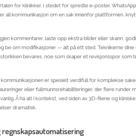
len for klinikker. I stedet for spredte e-poster, WhatsAp
jer all kommunikasjon om en sak innenfor plattformen, knytt
 igjen kommentarer, laste opp ekstra bilder eller skann, go
g be om modifikasjoner — alt på ett sted. Teknikerne dine
historikken bevares, noe som skaper et revisjonsspor som 
 kommunikasjonen er spesielt verdifull for komplekse sak
ureringer eller fullmunnsrehabiliteringer, der flere runder 
anlig. Å ha alt i kontekst, ved siden av 3D-filene og kliniske
elser dramatisk.
g regnskapsautomatisering