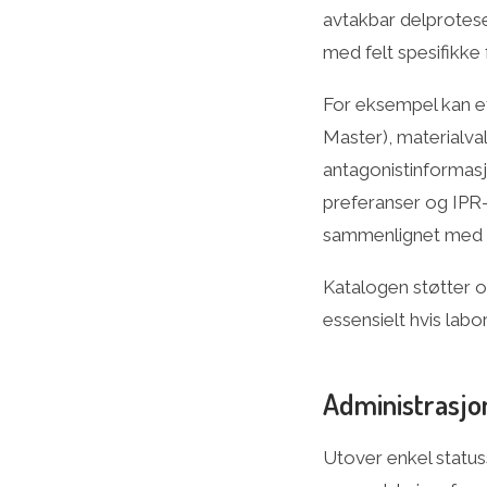
avtakbar delprotese
med felt spesifikke
For eksempel kan et 
Master), materialval
antagonistinformasjo
preferanser og IPR-
sammenlignet med f
Katalogen støtter o
essensielt hvis labor
Administrasjo
Utover enkel status