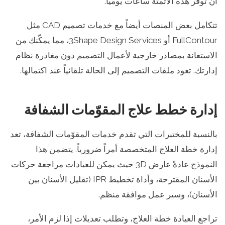
أن توفر هذه الأتمتة ساعات يومياً.
تتكامل بعض المنصات أيضاً مع خدمات تصميم CAD مثل
FullContour أو 3Shape Design Services، مما يمكّنك من
الاستعانة بمصادر خارجية لأعمال التصميم دون مغادرة نظام
إدارتك. تعود ملفات التصميم إلى الحالة تلقائياً عند اكتمالها.
إدارة خطط علاج المقوّمات الشفافة
بالنسبة للمختبرات التي تقدم خدمات المقوّمات الشفافة، تعد
إدارة خطة العلاج المتخصصة أمراً ضرورياً. يتضمن هذا
النموذج عادةً عارض 3D حيث يمكن للعيادات مراجعة حركات
الأسنان المقترحة، وأداة تخطيط IPR (تقليل الأسنان بين
الأسنان)، وسير عمل موافقة منظم.
تراجع العيادة خطة العلاج، وتطلب تعديلات إذا لزم الأمر،