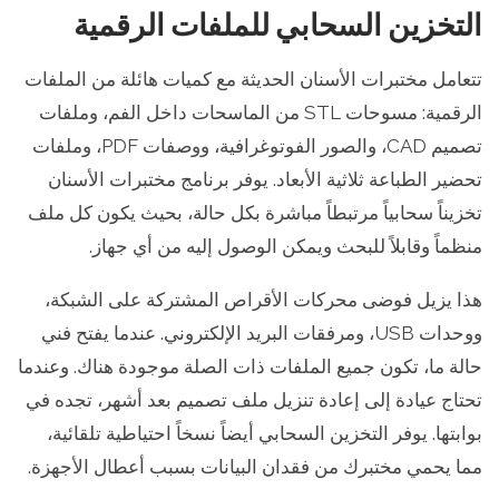
التخزين السحابي للملفات الرقمية
تتعامل مختبرات الأسنان الحديثة مع كميات هائلة من الملفات
الرقمية: مسوحات STL من الماسحات داخل الفم، وملفات
تصميم CAD، والصور الفوتوغرافية، ووصفات PDF، وملفات
تحضير الطباعة ثلاثية الأبعاد. يوفر برنامج مختبرات الأسنان
تخزيناً سحابياً مرتبطاً مباشرة بكل حالة، بحيث يكون كل ملف
منظماً وقابلاً للبحث ويمكن الوصول إليه من أي جهاز.
هذا يزيل فوضى محركات الأقراص المشتركة على الشبكة،
ووحدات USB، ومرفقات البريد الإلكتروني. عندما يفتح فني
حالة ما، تكون جميع الملفات ذات الصلة موجودة هناك. وعندما
تحتاج عيادة إلى إعادة تنزيل ملف تصميم بعد أشهر، تجده في
بوابتها. يوفر التخزين السحابي أيضاً نسخاً احتياطية تلقائية،
مما يحمي مختبرك من فقدان البيانات بسبب أعطال الأجهزة.