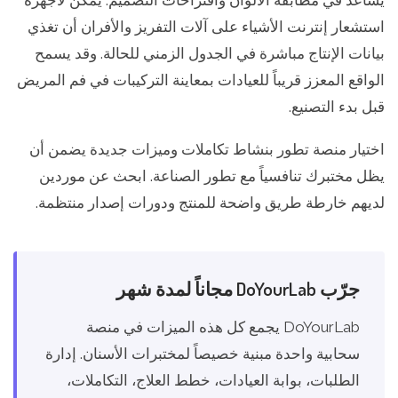
يساعد في مطابقة الألوان واقتراحات التصميم. يمكن لأجهزة
استشعار إنترنت الأشياء على آلات التفريز والأفران أن تغذي
بيانات الإنتاج مباشرة في الجدول الزمني للحالة. وقد يسمح
الواقع المعزز قريباً للعيادات بمعاينة التركيبات في فم المريض
قبل بدء التصنيع.
اختيار منصة تطور بنشاط تكاملات وميزات جديدة يضمن أن
يظل مختبرك تنافسياً مع تطور الصناعة. ابحث عن موردين
لديهم خارطة طريق واضحة للمنتج ودورات إصدار منتظمة.
جرّب DoYourLab مجاناً لمدة شهر
DoYourLab يجمع كل هذه الميزات في منصة
سحابية واحدة مبنية خصيصاً لمختبرات الأسنان. إدارة
الطلبات، بوابة العيادات، خطط العلاج، التكاملات،