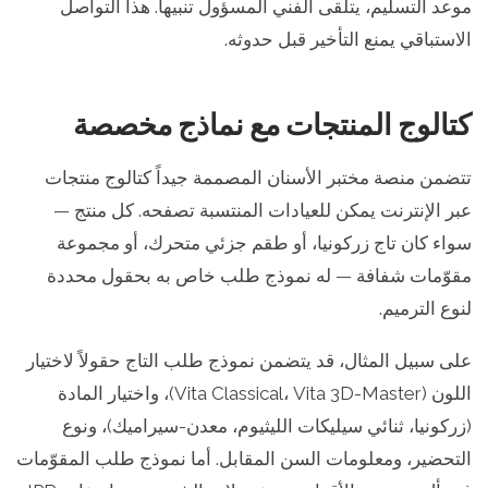
موعد التسليم، يتلقى الفني المسؤول تنبيهاً. هذا التواصل
الاستباقي يمنع التأخير قبل حدوثه.
كتالوج المنتجات مع نماذج مخصصة
تتضمن منصة مختبر الأسنان المصممة جيداً كتالوج منتجات
عبر الإنترنت يمكن للعيادات المنتسبة تصفحه. كل منتج —
سواء كان تاج زركونيا، أو طقم جزئي متحرك، أو مجموعة
مقوّمات شفافة — له نموذج طلب خاص به بحقول محددة
لنوع الترميم.
على سبيل المثال، قد يتضمن نموذج طلب التاج حقولاً لاختيار
اللون (Vita Classical، Vita 3D-Master)، واختيار المادة
(زركونيا، ثنائي سيليكات الليثيوم، معدن-سيراميك)، ونوع
التحضير، ومعلومات السن المقابل. أما نموذج طلب المقوّمات